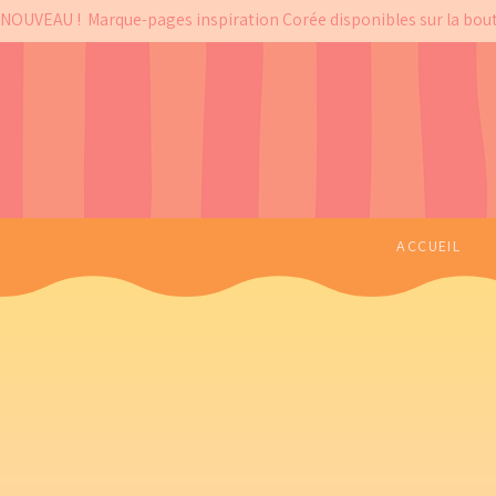
NOUVEAU !  Marque-pages inspiration Corée disponibles sur la bou
ACCUEIL