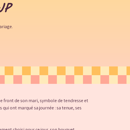
JP
ariage.
 le front de son mari, symbole de tendresse et
s qui ont marqué sa journée : sa tenue, ses
sement choisi pour ce jour, son bouquet